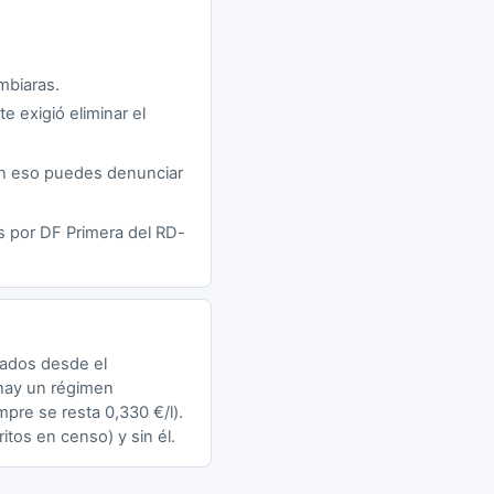
mbiaras.
e exigió eliminar el
on eso puedes denunciar
os por DF Primera del RD-
tados desde el
 hay un régimen
mpre se resta 0,330 €/l).
itos en censo) y sin él.