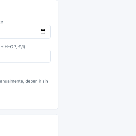
te
I+IH-GP, €/l)
manualmente, deben ir sin