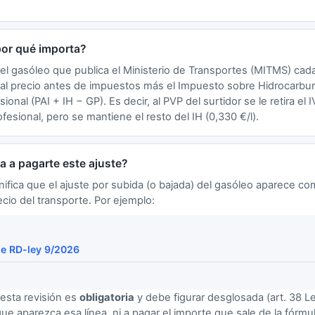
por qué importa?
el gasóleo que publica el Ministerio de Transportes (MITMS) cad
e al precio antes de impuestos más el Impuesto sobre Hidrocarb
ional (PAI + IH − GP). Es decir, al PVP del surtidor se le retira el 
fesional, pero se mantiene el resto del IH (0,330 €/l).
ga a pagarte este ajuste?
nifica que el ajuste por subida (o bajada) del gasóleo aparece co
cio del transporte. Por ejemplo:
le RD-ley 9/2026
esta revisión es
obligatoria
y debe figurar desglosada (art. 38 Le
 que aparezca esa línea, ni a pagar el importe que sale de la fórm