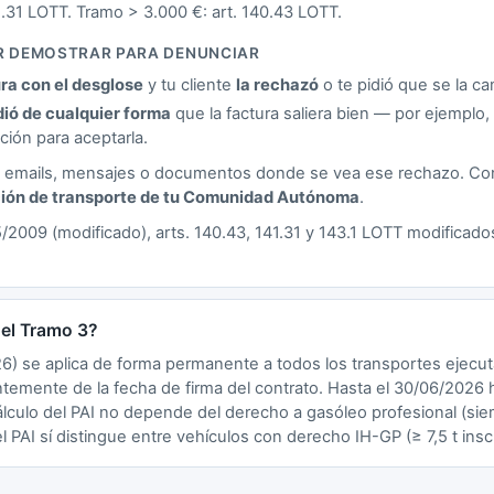
1.31 LOTT. Tramo > 3.000 €: art. 140.43 LOTT.
ER DEMOSTRAR PARA DENUNCIAR
ura con el desglose
y tu cliente
la rechazó
o te pidió que se la ca
dió de cualquier forma
que la factura saliera bien — por ejemplo, t
ión para aceptarla.
los emails, mensajes o documentos donde se vea ese rechazo. C
ión de transporte de tu Comunidad Autónoma
.
15/2009 (modificado), arts. 140.43, 141.31 y 143.1 LOTT modificad
el Tramo 3?
26) se aplica de forma permanente a todos los transportes ejecu
temente de la fecha de firma del contrato. Hasta el 30/06/2026
cálculo del PAI no depende del derecho a gasóleo profesional (sie
el PAI sí distingue entre vehículos con derecho IH-GP (≥ 7,5 t inscr