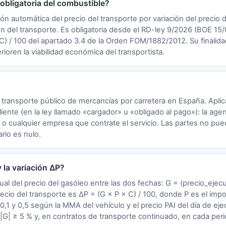
obligatoria del combustible?
ión automática del precio del transporte por variación del precio d
ión del transporte. Es obligatoria desde el RD-ley 9/2026 (BOE 15
 C) / 100 del apartado 3.4 de la Orden FOM/1882/2012. Su finalida
ioren la viabilidad económica del transportista.
 transporte público de mercancías por carretera en España. Aplica
liente (en la ley llamado «cargador» u «obligado al pago»): la agen
n o cualquier empresa que contrate el servicio. Las partes no pu
rio es nulo.
 la variación ΔP?
ual del precio del gasóleo entre las dos fechas: G = (precio_ejecu
recio del transporte es ΔP = (G × P × C) / 100, donde P es el impor
0,1 y 0,5 según la MMA del vehículo y el precio PAI del día de eje
G| ≥ 5 % y, en contratos de transporte continuado, en cada peri