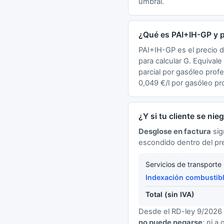
umbral.
¿Qué es PAI+IH-GP y 
PAI+IH-GP es el precio d
para calcular G. Equival
parcial por gasóleo profes
0,049 €/l por gasóleo pro
¿Y si tu cliente se nie
Desglose en factura
sig
escondido dentro del pre
Servicios de transporte
Indexación combustib
Total (sin IVA)
Desde el RD-ley 9/2026 
no puede negarse
: ni a