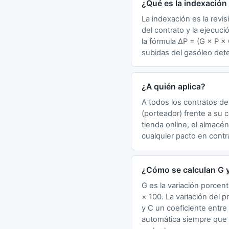
¿Qué es la indexación 
La indexación es la revis
del contrato y la ejecuc
la fórmula ΔP = (G × P ×
subidas del gasóleo deter
¿A quién aplica?
A todos los contratos de
(porteador) frente a su c
tienda online, el almacé
cualquier pacto en contra
¿Cómo se calculan G y
G es la variación porcent
× 100. La variación del p
y C un coeficiente entre 
automática siempre que |